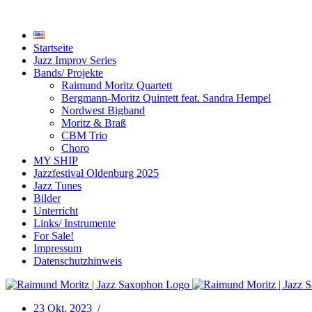
Startseite
Jazz Improv Series
Bands/ Projekte
Raimund Moritz Quartett
Bergmann-Moritz Quintett feat. Sandra Hempel
Nordwest Bigband
Moritz & Braß
CBM Trio
Choro
MY SHIP
Jazzfestival Oldenburg 2025
Jazz Tunes
Bilder
Unterricht
Links/ Instrumente
For Sale!
Impressum
Datenschutzhinweis
23 Okt. 2023
/