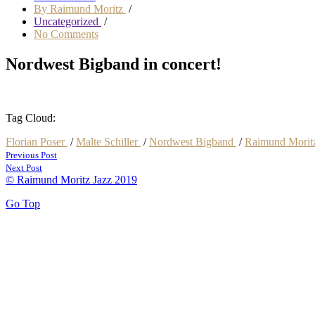
By Raimund Moritz
/
Uncategorized
/
No Comments
Nordwest Bigband in concert!
Tag Cloud:
Florian Poser
/
Malte Schiller
/
Nordwest Bigband
/
Raimund Mori
Previous Post
Next Post
© Raimund Moritz Jazz 2019
Go Top