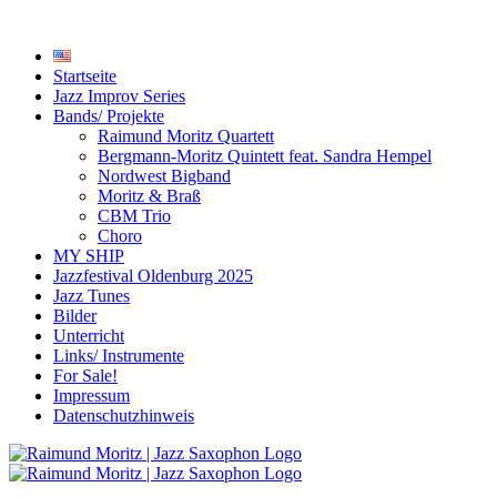
Startseite
Jazz Improv Series
Bands/ Projekte
Raimund Moritz Quartett
Bergmann-Moritz Quintett feat. Sandra Hempel
Nordwest Bigband
Moritz & Braß
CBM Trio
Choro
MY SHIP
Jazzfestival Oldenburg 2025
Jazz Tunes
Bilder
Unterricht
Links/ Instrumente
For Sale!
Impressum
Datenschutzhinweis