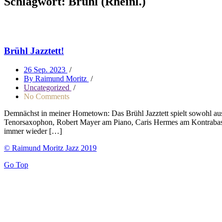
Schlagwort:
Brühl (Rheinl.)
Brühl Jazztett!
26 Sep. 2023
/
By Raimund Moritz
/
Uncategorized
/
No Comments
Demnächst in meiner Hometown: Das Brühl Jazztett spielt sowohl a
Tenorsaxophon, Robert Mayer am Piano, Caris Hermes am Kontrabass, 
immer wieder […]
© Raimund Moritz Jazz 2019
Go Top