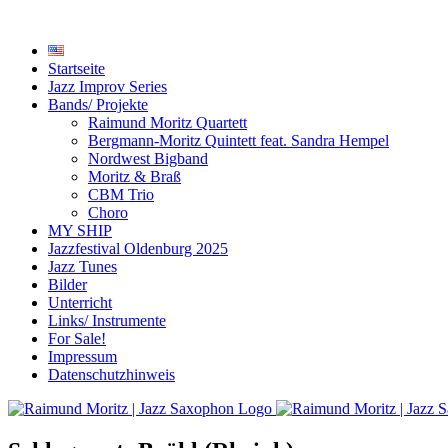
Startseite
Jazz Improv Series
Bands/ Projekte
Raimund Moritz Quartett
Bergmann-Moritz Quintett feat. Sandra Hempel
Nordwest Bigband
Moritz & Braß
CBM Trio
Choro
MY SHIP
Jazzfestival Oldenburg 2025
Jazz Tunes
Bilder
Unterricht
Links/ Instrumente
For Sale!
Impressum
Datenschutzhinweis