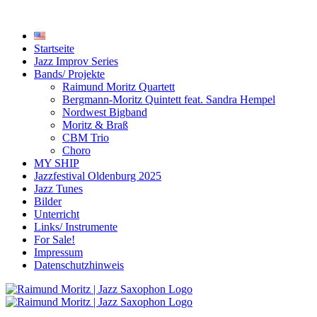
Startseite
Jazz Improv Series
Bands/ Projekte
Raimund Moritz Quartett
Bergmann-Moritz Quintett feat. Sandra Hempel
Nordwest Bigband
Moritz & Braß
CBM Trio
Choro
MY SHIP
Jazzfestival Oldenburg 2025
Jazz Tunes
Bilder
Unterricht
Links/ Instrumente
For Sale!
Impressum
Datenschutzhinweis