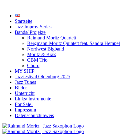
Startseite
Jazz Improv Series
Bands/ Projekte
Raimund Moritz Quartett
Bergmann-Moritz Quintett feat. Sandra Hempel
Nordwest Bigband
Moritz & Braß
CBM Trio
Choro
MY SHIP
Jazzfestival Oldenburg 2025
Jazz Tunes
Bilder
Unterricht
Links/ Instrumente
For Sale!
Impressum
Datenschutzhinweis