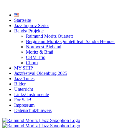
Startseite
Jazz Improv Series
Bands/ Projekte
Raimund Moritz Quartett
Bergmann-Moritz Quintett feat. Sandra Hempel
Nordwest Bigband
Moritz & Braß
CBM Trio
Choro
MY SHIP
Jazzfestival Oldenburg 2025
Jazz Tunes
Bilder
Unterricht
Links/ Instrumente
For Sale!
Impressum
Datenschutzhinweis