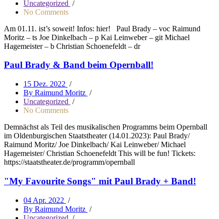
Uncategorized
/
No Comments
Am 01.11. ist’s soweit! Infos: hier! Paul Brady – voc Raimund
Moritz – ts Joe Dinkelbach – p Kai Leinweber – git Michael
Hagemeister – b Christian Schoenefeldt – dr
Paul Brady & Band beim Opernball!
15 Dez. 2022
/
By Raimund Moritz
/
Uncategorized
/
No Comments
Demnächst als Teil des musikalischen Programms beim Opernball
im Oldenburgischen Staatstheater (14.01.2023): Paul Brady/
Raimund Moritz/ Joe Dinkelbach/ Kai Leinweber/ Michael
Hagemeister/ Christian Schoenefeldt This will be fun! Tickets:
https://staatstheater.de/programm/opernball
"My Favourite Songs" mit Paul Brady + Band!
04 Apr. 2022
/
By Raimund Moritz
/
Uncategorized
/