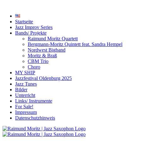
Startseite
Jazz Improv Series
Bands/ Projekte
Raimund Moritz Quartett
Bergmann-Moritz Quintett feat. Sandra Hempel
Nordwest Bigband
Moritz & Braß
CBM Trio
Choro
MY SHIP
Jazzfestival Oldenburg 2025
Jazz Tunes
Bilder
Unterricht
Links/ Instrumente
For Sale!
Impressum
Datenschutzhinweis