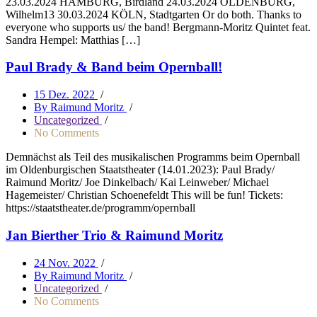
23.03.2024 HAMBURG, Birdland 24.03.2024 OLDENBURG,
Wilhelm13 30.03.2024 KÖLN, Stadtgarten Or do both. Thanks to
everyone who supports us/ the band! Bergmann-Moritz Quintet feat.
Sandra Hempel: Matthias […]
Paul Brady & Band beim Opernball!
15 Dez. 2022
/
By Raimund Moritz
/
Uncategorized
/
No Comments
Demnächst als Teil des musikalischen Programms beim Opernball
im Oldenburgischen Staatstheater (14.01.2023): Paul Brady/
Raimund Moritz/ Joe Dinkelbach/ Kai Leinweber/ Michael
Hagemeister/ Christian Schoenefeldt This will be fun! Tickets:
https://staatstheater.de/programm/opernball
Jan Bierther Trio & Raimund Moritz
24 Nov. 2022
/
By Raimund Moritz
/
Uncategorized
/
No Comments