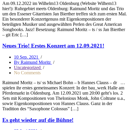
Am 09.12.2022 im Wilhelm13 Oldenburg (Website Wilhem13
hier!): Ruhrgebiet meets Oldenburg: Raimund Moritz und das Trio
um den Essener Gitarristen Jan Bierther treffen sich zum ersten Mal.
Ein besonderer Konzertgenuss mit Eigenkompositionen der
beteiligten Musiker und ausgewählten Perlen des Great American
Songbooks. Jazz! Besetzung: Raimund Moritz – ts / ss Jan Bierther
– git Eric […]
Neues Trio! Erstes Konzert am 12.09.2021!
10 Sep. 2021
/
By Raimund Moritz
/
Uncategorized
/
No Comments
Raimund Moritz – ts/ ss Michael Bohn – b Hannes Clauss – dr …
spielen ihr erstes gemeinsames Konzert: In der bau_werk Halle am
Pferdemarkt in Oldenburg. Am 12.09.2021 um 20:00 geht’s los. 2
Sets mit Kompositionen von Thelonious Monk, John Coltrane u.a.,
sowie Eigenkompositionen von Hannes Clauss. Ganz in der
Tradition des “Saxophone Colossus” […]
Es geht wieder auf die Bühne!