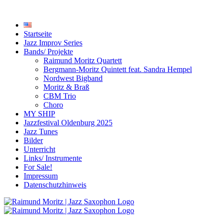
Startseite
Jazz Improv Series
Bands/ Projekte
Raimund Moritz Quartett
Bergmann-Moritz Quintett feat. Sandra Hempel
Nordwest Bigband
Moritz & Braß
CBM Trio
Choro
MY SHIP
Jazzfestival Oldenburg 2025
Jazz Tunes
Bilder
Unterricht
Links/ Instrumente
For Sale!
Impressum
Datenschutzhinweis