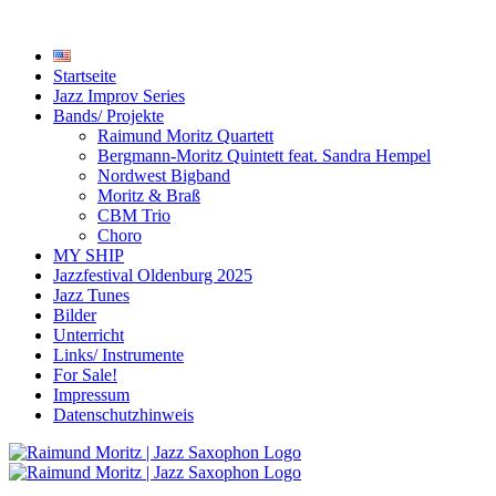
Startseite
Jazz Improv Series
Bands/ Projekte
Raimund Moritz Quartett
Bergmann-Moritz Quintett feat. Sandra Hempel
Nordwest Bigband
Moritz & Braß
CBM Trio
Choro
MY SHIP
Jazzfestival Oldenburg 2025
Jazz Tunes
Bilder
Unterricht
Links/ Instrumente
For Sale!
Impressum
Datenschutzhinweis