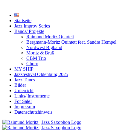
Startseite
Jazz Improv Series
Bands/ Projekte
Raimund Moritz Quartett
Bergmann-Moritz Quintett feat. Sandra Hempel
Nordwest Bigband
Moritz & Braß
CBM Trio
Choro
MY SHIP
Jazzfestival Oldenburg 2025
Jazz Tunes
Bilder
Unterricht
Links/ Instrumente
For Sale!
Impressum
Datenschutzhinweis