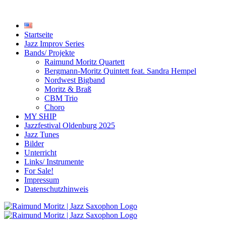
Startseite
Jazz Improv Series
Bands/ Projekte
Raimund Moritz Quartett
Bergmann-Moritz Quintett feat. Sandra Hempel
Nordwest Bigband
Moritz & Braß
CBM Trio
Choro
MY SHIP
Jazzfestival Oldenburg 2025
Jazz Tunes
Bilder
Unterricht
Links/ Instrumente
For Sale!
Impressum
Datenschutzhinweis