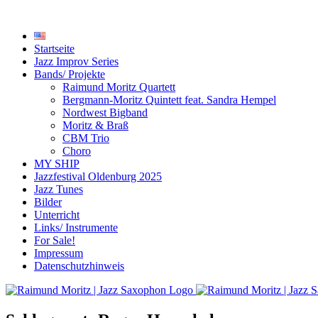
Startseite
Jazz Improv Series
Bands/ Projekte
Raimund Moritz Quartett
Bergmann-Moritz Quintett feat. Sandra Hempel
Nordwest Bigband
Moritz & Braß
CBM Trio
Choro
MY SHIP
Jazzfestival Oldenburg 2025
Jazz Tunes
Bilder
Unterricht
Links/ Instrumente
For Sale!
Impressum
Datenschutzhinweis