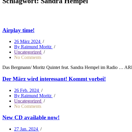
Schlagwort:
Sandra Hempel
Airplay time!
26 März 2024
/
By Raimund Moritz
/
Uncategorized
/
No Comments
Das Bergmann/ Moritz Quintet feat. Sandra Hempel im Radio … AR
Der März wird interessant! Kommt vorbei!
26 Feb. 2024
/
By Raimund Moritz
/
Uncategorized
/
No Comments
New CD available now!
27 Jan. 2024
/