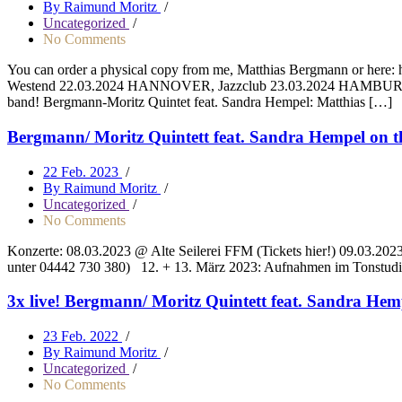
By Raimund Moritz
/
Uncategorized
/
No Comments
You can order a physical copy from me, Matthias Bergmann or here
Westend 22.03.2024 HANNOVER, Jazzclub 23.03.2024 HAMBURG, B
band! Bergmann-Moritz Quintet feat. Sandra Hempel: Matthias […]
Bergmann/ Moritz Quintett feat. Sandra Hempel on th
22 Feb. 2023
/
By Raimund Moritz
/
Uncategorized
/
No Comments
Konzerte: 08.03.2023 @ Alte Seilerei FFM (Tickets hier!) 09.03.20
unter 04442 730 380) 12. + 13. März 2023: Aufnahmen im Tonstudio
3x live! Bergmann/ Moritz Quintett feat. Sandra Hem
23 Feb. 2022
/
By Raimund Moritz
/
Uncategorized
/
No Comments