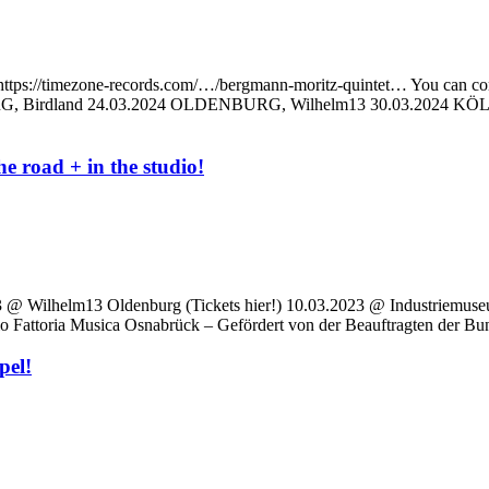
: https://timezone-records.com/…/bergmann-moritz-quintet… You can c
irdland 24.03.2024 OLDENBURG, Wilhelm13 30.03.2024 KÖLN, Stad
e road + in the studio!
23 @ Wilhelm13 Oldenburg (Tickets hier!) 10.03.2023 @ Industriemuse
 Fattoria Musica Osnabrück – Gefördert von der Beauftragten der B
pel!