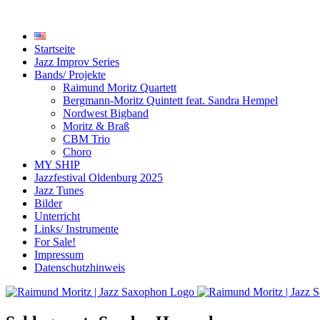
Startseite
Jazz Improv Series
Bands/ Projekte
Raimund Moritz Quartett
Bergmann-Moritz Quintett feat. Sandra Hempel
Nordwest Bigband
Moritz & Braß
CBM Trio
Choro
MY SHIP
Jazzfestival Oldenburg 2025
Jazz Tunes
Bilder
Unterricht
Links/ Instrumente
For Sale!
Impressum
Datenschutzhinweis