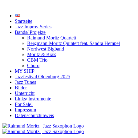
Startseite
Jazz Improv Series
Bands/ Projekte
Raimund Moritz Quartett
Bergmann-Moritz Quintett feat. Sandra Hempel
Nordwest Bigband
Moritz & Braß
CBM Trio
Choro
MY SHIP
Jazzfestival Oldenburg 2025
Jazz Tunes
Bilder
Unterricht
Links/ Instrumente
For Sale!
Impressum
Datenschutzhinweis